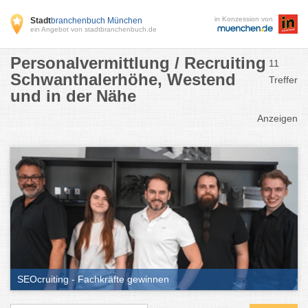
in Konzession von
Stadt
branchenbuch München
ein Angebot von stadtbranchenbuch.de
Personalvermittlung / Recruiting
11
Schwanthalerhöhe, Westend
Treffer
und in der Nähe
Anzeigen
SEOcruiting - Fachkräfte gewinnen