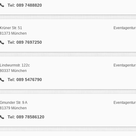
Tel: 089 7488820
Krüner Str. 51
Eventagentur
81373 München
Tel: 089 7697250
Lindwurmstr. 122c
Eventagentur
80337 München
Tel: 089 5476790
Gmunder Str. 9 A
Eventagentur
81379 München
Tel: 089 78586120