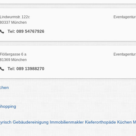
Lindwurmstr. 122c
Eventagentur
80337 München
Tel: 089 54767926
Flößergasse 6 a
Eventagentur
81369 München
Tel: 089 13988270
chen
Shopping
yrisch
Gebäudereinigung
Immobilienmakler
Kieferorthopäde
Küchen
M