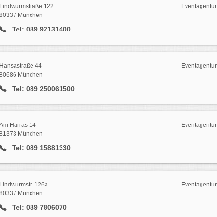
Lindwurmstraße 122
Eventagentur
80337 München
Tel: 089 92131400
Hansastraße 44
Eventagentur
80686 München
Tel: 089 250061500
Am Harras 14
Eventagentur
81373 München
Tel: 089 15881330
Lindwurmstr. 126a
Eventagentur
80337 München
Tel: 089 7806070