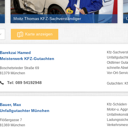
Moitz Thomas KFZ-Sachverständiger
U
Karte anzeigen
Barekzai Hamed
Kfz-Sachvers
Unfallgutach
Meisterwerk KFZ-Gutachten
Oldtimer Guta
schnelle Abwi
Boschetsrieder Straße 69
Vor-Ort-Servi
81379 München
Tel: 089 54192948
Gutachten: Kf
Bauer, Max
Kfz-Schäden
Motor-u. Agg
Unfallgutachter München
Unfallrekonst
Ladungssich
Flößergasse 7
Verkehrsmess
81369 München