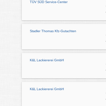
TÜV SÜD Service-Center
Stadler Thomas Kfz-Gutachten
K&L Lackiererei GmbH
K&L Lackiererei GmbH