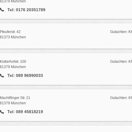
81379 München
Tel: 0176 20351789
Pfeuferstr. 42
Gutachten: Kf
81373 München
Kistlerhofstr. 100
Gutachten: Kf
81379 München
Tel: 089 96990033
Machtlfinger Str. 21
Gutachten: Kf
81379 München
Tel: 089 45818219