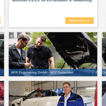
München ö.b.u.v. für Kfz-Schäden- & -bewertung)
Mehr Infos ➜
AFR Engineering GmbH - KFZ Gutachten
I