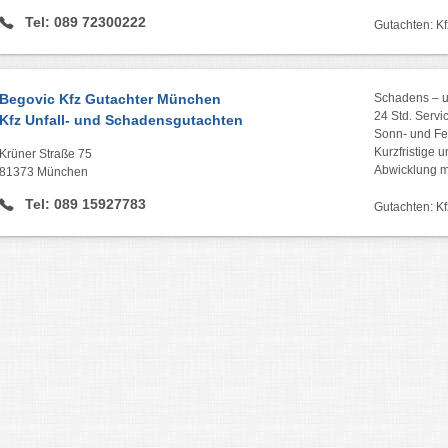
Tel: 089 72300222
Gutachten: Kf
Begovic Kfz Gutachter München
Schadens – u
24 Std. Servic
Kfz Unfall- und Schadensgutachten
Sonn- und Fei
Kurzfristige u
Krüner Straße 75
Abwicklung m
81373 München
Tel: 089 15927783
Gutachten: Kf