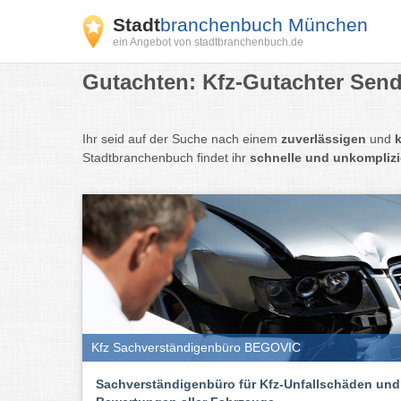
Stadt
branchenbuch München
ein Angebot von stadtbranchenbuch.de
Gutachten: Kfz-Gutachter Send
Ihr seid auf der Suche nach einem
zuverlässigen
und
Stadtbranchenbuch findet ihr
schnelle und unkomplizie
Kfz Sachverständigenbüro BEGOVIC
Sachverständigenbüro für Kfz-Unfallschäden und