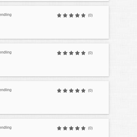
endling
(0)
endling
(0)
endling
(0)
endling
(0)