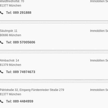
Waldfriedhofstr. 70
Immobilien S
81377 München
Tel: 089 291888
Säulingstr. 11
Immobilien S
80686 München
Tel: 089 57005606
Almbachstr. 14
Immobilien S
81379 München
Tel: 089 74974673
Pählstraße 32, Eingang Fürstenrieder Straße 279
Immobilien S
81377 München
Tel: 089 4484959