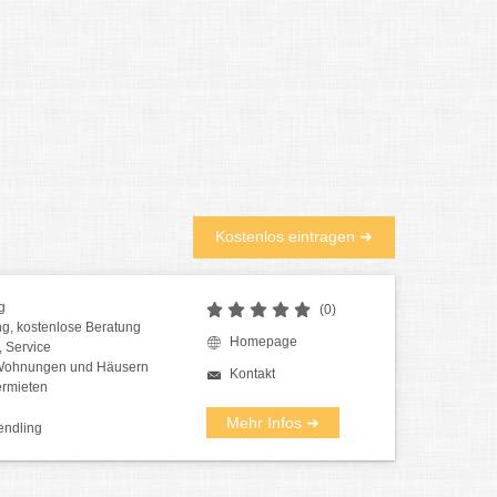
Kostenlos eintragen ➜
g
(0)
ng, kostenlose Beratung
Homepage
 Service
 Wohnungen und Häusern
Kontakt
ermieten
Mehr Infos ➜
endling