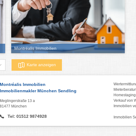
Montréalis Immobilien
Karte anzeigen
Montréalis Immobilien
Wertermittlun
Mieterberatu
Immobilienmakler München Sendling
Homestaging,
Verkauf von
Meglingerstraße 13 a
Immobilien v
81477 München
Tel: 01512 9874928
Immobilien S