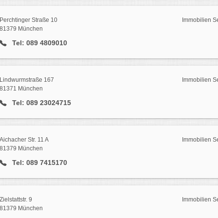
Perchtinger Straße 10
Immobilien S
81379 München
Tel: 089 4809010
Lindwurmstraße 167
Immobilien S
81371 München
Tel: 089 23024715
Aichacher Str. 11 A
Immobilien S
81379 München
Tel: 089 7415170
Zielstattstr. 9
Immobilien S
81379 München