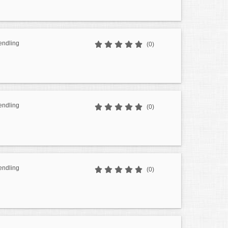
endling
(0)
endling
(0)
endling
(0)