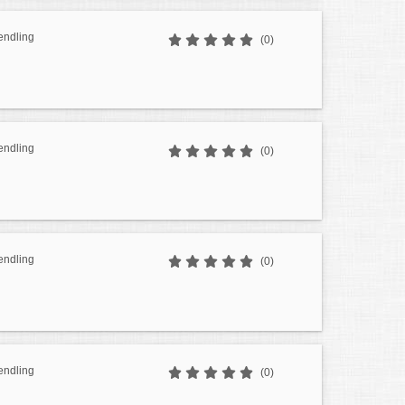
endling
(0)
endling
(0)
endling
(0)
endling
(0)