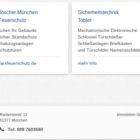
löscher München
Sicherheitstechnik
Feuerschutz
Tobler
achen Ihr Gebäude
Mechatronische Elektronische
icher. Brandschutz
Schlüssel Türschließer
chabzugsanlagen
Schließanlagen Briefkästen
chutztüren
und Türschilder Namensschilde
rxfeuerschutz.de
mehr Info
Rießerseestr. 11
Immobilien S
81377 München
Tel: 089 7603680