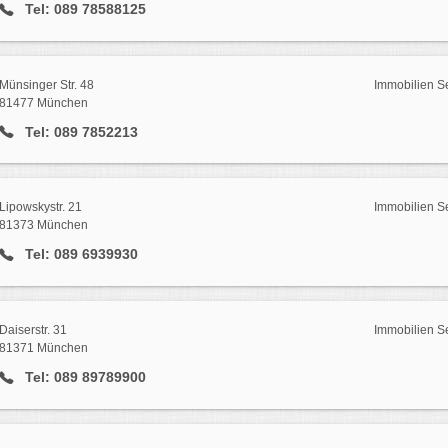
Tel: 089 78588125
Münsinger Str. 48
Immobilien S
81477 München
Tel: 089 7852213
Lipowskystr. 21
Immobilien S
81373 München
Tel: 089 6939930
Daiserstr. 31
Immobilien S
81371 München
Tel: 089 89789900