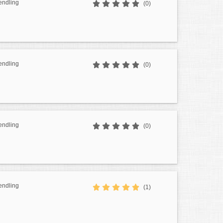
endling
(0)
endling
(0)
endling
(0)
endling
(1)