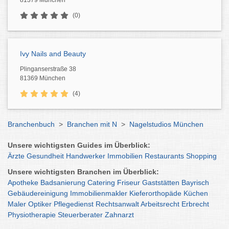
81379 München
(0)
Ivy Nails and Beauty
Plinganserstraße 38
81369 München
(4)
Branchenbuch
>
Branchen mit N
>
Nagelstudios München
Unsere wichtigsten Guides im Überblick:
Ärzte
Gesundheit
Handwerker
Immobilien
Restaurants
Shopping
Unsere wichtigsten Branchen im Überblick:
Apotheke
Badsanierung
Catering
Friseur
Gaststätten
Bayrisch
Gebäudereinigung
Immobilienmakler
Kieferorthopäde
Küchen
Maler
Optiker
Pflegedienst
Rechtsanwalt
Arbeitsrecht
Erbrecht
Physiotherapie
Steuerberater
Zahnarzt