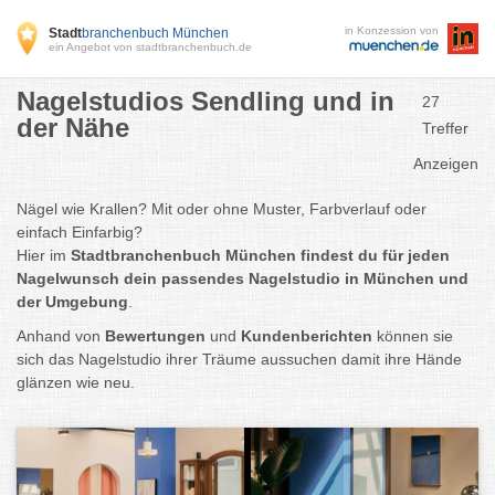
in Konzession von
Stadt
branchenbuch München
ein Angebot von stadtbranchenbuch.de
Nagelstudios Sendling und in
27
der Nähe
Treffer
Anzeigen
Nägel wie Krallen? Mit oder ohne Muster, Farbverlauf oder
einfach Einfarbig?
Hier im
Stadtbranchenbuch München
findest du für jeden
Nagelwunsch dein passendes Nagelstudio in München und
der Umgebung
.
Anhand von
Bewertungen
und
Kundenberichten
können sie
sich das Nagelstudio ihrer Träume aussuchen damit ihre Hände
glänzen wie neu.