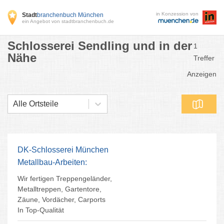
in Konzession von
Stadt
branchenbuch München
ein Angebot von stadtbranchenbuch.de
Schlosserei Sendling und in der
1
Nähe
Treffer
Anzeigen
Alle Ortsteile
DK-Schlosserei München
Metallbau-Arbeiten:
Wir fertigen Treppengeländer,
Metalltreppen, Gartentore,
Zäune, Vordächer, Carports
In Top-Qualität