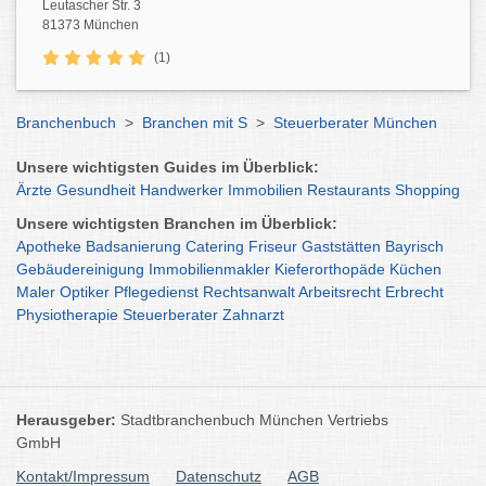
Leutascher Str. 3
81373 München
(1)
Branchenbuch
>
Branchen mit S
>
Steuerberater München
Unsere wichtigsten Guides im Überblick:
Ärzte
Gesundheit
Handwerker
Immobilien
Restaurants
Shopping
Unsere wichtigsten Branchen im Überblick:
Apotheke
Badsanierung
Catering
Friseur
Gaststätten
Bayrisch
Gebäudereinigung
Immobilienmakler
Kieferorthopäde
Küchen
Maler
Optiker
Pflegedienst
Rechtsanwalt
Arbeitsrecht
Erbrecht
Physiotherapie
Steuerberater
Zahnarzt
Herausgeber:
Stadtbranchenbuch München Vertriebs
GmbH
Kontakt/Impressum
Datenschutz
AGB