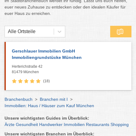
im Stadtbranchenbuch werdet ihr fündig. Lasst uns euch helfen,
euer neues Zuhause zu entdecken oder den idealen Käufer für
euer Haus zu erreichen.
Alle Ortsteile
Gerschlauer Immobilien GmbH
Immobiliengrundstücke München
Herterichstraße 42
81479 München
(18)
Branchenbuch
>
Branchen mit I
>
Immobilien: Haus / Häuser zum Kauf München
Unsere wichtigsten Guides im Überblick:
Ärzte
Gesundheit
Handwerker
Immobilien
Restaurants
Shopping
Unsere wichtigsten Branchen im Überblick: