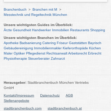
Branchenbuch
>
Branchen mit M
>
Messtechnik und Regeltechnik München
Unsere wichtigsten Guides im Überblick:
Ärzte
Gesundheit
Handwerker
Immobilien
Restaurants
Shopping
Unsere wichtigsten Branchen im Überblick:
Apotheke
Badsanierung
Catering
Friseur
Gaststätten
Bayrisch
Gebäudereinigung
Immobilienmakler
Kieferorthopäde
Küchen
Maler
Optiker
Pflegedienst
Rechtsanwalt
Arbeitsrecht
Erbrecht
Physiotherapie
Steuerberater
Zahnarzt
Herausgeber:
Stadtbranchenbuch München Vertriebs
GmbH
Kontakt/Impressum
Datenschutz
AGB
Stellenangebote
stadtbranchenbuch.com
stadtbranchenbuch.at