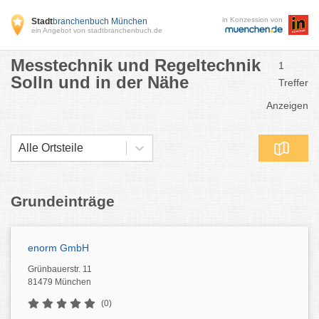
in Konzession von
Stadt
branchenbuch München
ein Angebot von stadtbranchenbuch.de
Messtechnik und Regeltechnik
1
Solln und in der Nähe
Treffer
Anzeigen
Alle Ortsteile
Grundeinträge
enorm GmbH
Grünbauerstr. 11
81479 München
(0)