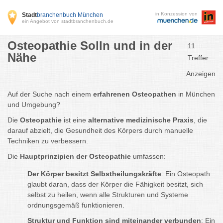
in Konzession von
Stadt
branchenbuch München
ein Angebot von stadtbranchenbuch.de
Osteopathie Solln und in der
11
Nähe
Treffer
Anzeigen
Auf der Suche nach einem
erfahrenen Osteopathen
in München
und Umgebung?
Die
Osteopathie
ist eine
alternative medizinische Praxis
, die
darauf abzielt, die Gesundheit des Körpers durch manuelle
Techniken zu verbessern.
Die
Hauptprinzipien der Osteopathie
umfassen:
Der Körper besitzt Selbstheilungskräfte
: Ein Osteopath
glaubt daran, dass der Körper die Fähigkeit besitzt, sich
selbst zu heilen, wenn alle Strukturen und Systeme
ordnungsgemäß funktionieren.
Struktur und Funktion sind miteinander verbunden
: Ein