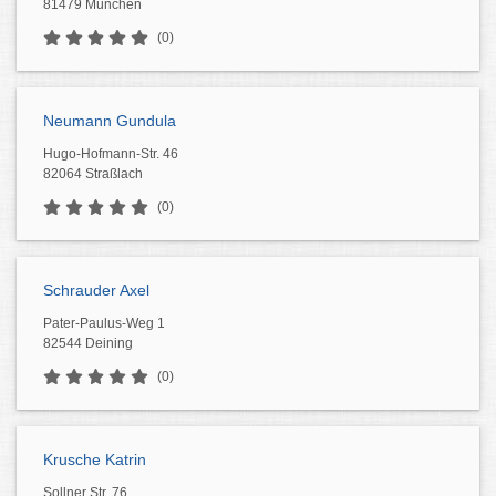
81479 München
(0)
Neumann Gundula
Hugo-Hofmann-Str. 46
82064 Straßlach
(0)
Schrauder Axel
Pater-Paulus-Weg 1
82544 Deining
(0)
Krusche Katrin
Sollner Str. 76