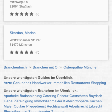
Mittelweg 3 a
82064 Straßlach
(0)
Skordas, Marios
Wolfratshauser Str. 246
81479 München
(0)
Branchenbuch
>
Branchen mit O
>
Osteopathie München
Unsere wichtigsten Guides im Überblick:
Ärzte
Gesundheit
Handwerker
Immobilien
Restaurants
Shopping
Unsere wichtigsten Branchen im Überblick:
Apotheke
Badsanierung
Catering
Friseur
Gaststätten
Bayrisch
Gebäudereinigung
Immobilienmakler
Kieferorthopäde
Küchen
Maler
Optiker
Pflegedienst
Rechtsanwalt
Arbeitsrecht
Erbrecht
Physiotherapie
Steuerberater
Zahnarzt