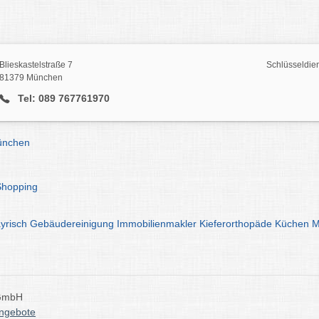
Blieskastelstraße 7
Schlüsseldien
81379 München
Tel: 089 767761970
ünchen
Shopping
yrisch
Gebäudereinigung
Immobilienmakler
Kieferorthopäde
Küchen
M
 GmbH
angebote