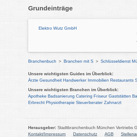
Grundeinträge
Elektro Wutz GmbH
Branchenbuch
>
Branchen mit S
>
Schlüsseldienst M
Unsere wichtigsten Guides im Überblick:
Ärzte
Gesundheit
Handwerker
Immobilien
Restaurants
Unsere wichtigsten Branchen im Überblick:
Apotheke
Badsanierung
Catering
Friseur
Gaststätten
Ba
Erbrecht
Physiotherapie
Steuerberater
Zahnarzt
Herausgeber:
Stadtbranchenbuch München Vertriebs
Kontakt/Impressum
Datenschutz
AGB
Stellen