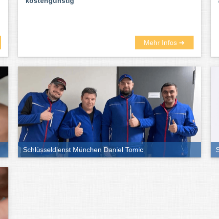
kostengünstig
Mehr Infos ➜
Schlüsseldienst München Daniel Tomic
S