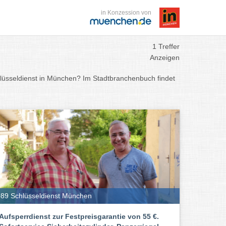
in Konzession von
1 Treffer
Anzeigen
hlüsseldienst in München? Im Stadtbranchenbuch findet
89 Schlüsseldienst München
Aufsperrdienst zur Festpreisgarantie von 55 €.