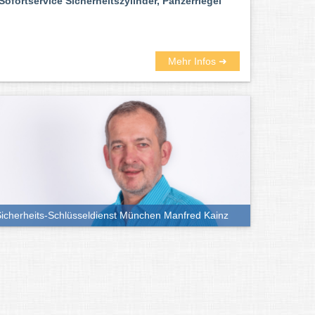
Sofortservice Sicherheitszylinder, Panzerriegel
Mehr Infos ➜
icherheits-Schlüsseldienst München Manfred Kainz