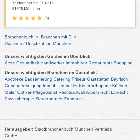
Truderinger Str. 313-315
81825 München
(5)
Branchenbuch
>
Branchen mit D
>
Duschen / Duschkabine München
Unsere wichtigsten Guides im Überblick:
Ärzte
Gesundheit
Handwerker
Immobilien
Restaurants
Shopping
Unsere wichtigsten Branchen im Überblick:
Apotheke
Badsanierung
Catering
Friseur
Gaststätten
Bayrisch
Gebäudereinigung
Immobilienmakler
Kieferorthopäde
Küchen
Maler
Optiker
Pflegedienst
Rechtsanwalt
Arbeitsrecht
Erbrecht
Physiotherapie
Steuerberater
Zahnarzt
Herausgeber:
Stadtbranchenbuch München Vertriebs
GmbH