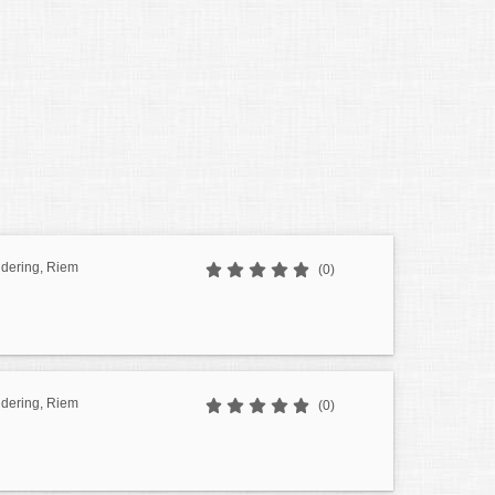
udering, Riem
(0)
udering, Riem
(0)