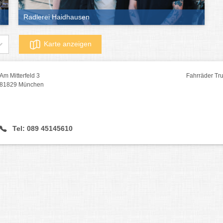
Radlerei Haidhausen
Karte anzeigen
Am Mitterfeld 3
Fahrräder Tr
81829 München
Tel: 089 45145610