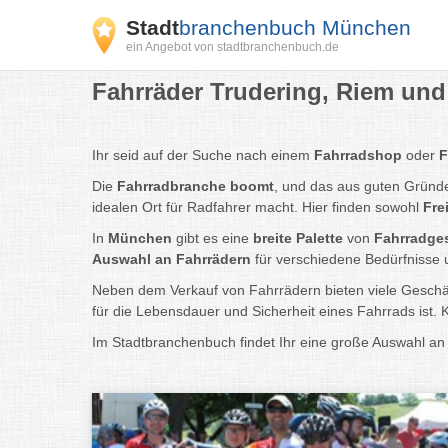
Stadt
branchenbuch München
ein Angebot von stadtbranchenbuch.de
Fahrräder Trudering, Riem und
Ihr seid auf der Suche nach einem
Fahrradshop
oder
F
Die
Fahrradbranche boomt
, und das aus guten Gründ
idealen Ort für Radfahrer macht. Hier finden sowohl
Fre
In
München
gibt es eine
breite Palette
von
Fahrradge
Auswahl an Fahrrädern
für verschiedene Bedürfnisse
Neben dem Verkauf von Fahrrädern bieten viele Gesch
für die Lebensdauer und Sicherheit eines Fahrrads ist.
Im Stadtbranchenbuch findet Ihr eine große Auswahl a