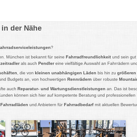
 in der Nähe
ahrradserviceleistungen
?
en. München ist bekannt für seine
Fahrradfreundlichkeit
und sein gu
izeitradler
als auch
Pendler
eine vielfältige Auswahl an Fahrrädern un
schäften
, die von
kleinen unabhängigen Läden
bis hin zu
größeren
 und Budgets an, von hochwertigen
Rennrädern
über robuste
Mountai
äfte auch
Reparatur- und Wartungsdienstleistungen
an. Das ist bes
 Kunden können sich hier auf kompetente Beratung und professionellen 
n
Fahrradläden
und Anbietern für
Fahrradbedarf
mit aktuellen Bewertu