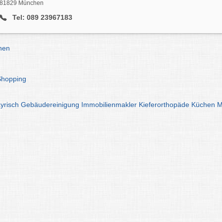
81829 München
Tel: 089 23967183
hen
Shopping
yrisch
Gebäudereinigung
Immobilienmakler
Kieferorthopäde
Küchen
M