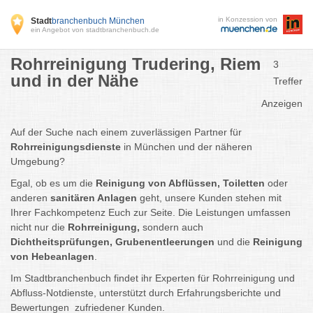
in Konzession von
Stadt
branchenbuch München
ein Angebot von stadtbranchenbuch.de
Rohrreinigung Trudering, Riem
3
und in der Nähe
Treffer
Anzeigen
Auf der Suche nach einem zuverlässigen Partner für
Rohrreinigungsdienste
in München und der näheren
Umgebung?
Egal, ob es um die
Reinigung von Abflüssen, Toiletten
oder
anderen
sanitären Anlagen
geht, unsere Kunden stehen mit
Ihrer Fachkompetenz Euch zur Seite. Die Leistungen umfassen
nicht nur die
Rohrreinigung,
sondern auch
Dichtheitsprüfungen, Grubenentleerungen
und die
Reinigung
von Hebeanlagen
.
Im Stadtbranchenbuch findet ihr Experten für Rohrreinigung und
Abfluss-Notdienste, unterstützt durch Erfahrungsberichte und
Bewertungen zufriedener Kunden.