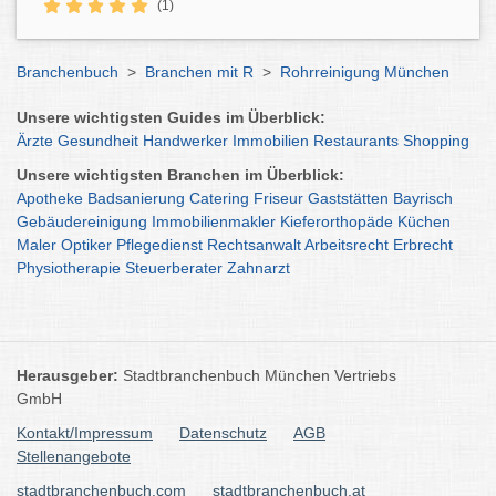
(1)
Branchenbuch
>
Branchen mit R
>
Rohrreinigung München
Unsere wichtigsten Guides im Überblick:
Ärzte
Gesundheit
Handwerker
Immobilien
Restaurants
Shopping
Unsere wichtigsten Branchen im Überblick:
Apotheke
Badsanierung
Catering
Friseur
Gaststätten
Bayrisch
Gebäudereinigung
Immobilienmakler
Kieferorthopäde
Küchen
Maler
Optiker
Pflegedienst
Rechtsanwalt
Arbeitsrecht
Erbrecht
Physiotherapie
Steuerberater
Zahnarzt
Herausgeber:
Stadtbranchenbuch München Vertriebs
GmbH
Kontakt/Impressum
Datenschutz
AGB
Stellenangebote
stadtbranchenbuch.com
stadtbranchenbuch.at