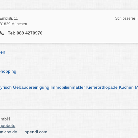
Emplstr. 11
Schlosserei 
81829 München
Tel: 089 4270970
hen
Shopping
yrisch
Gebäudereinigung
Immobilienmakler
Kieferorthopäde
Küchen
M
 GmbH
angebote
nichx.de
opendi.com