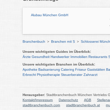
Alubau München GmbH
Branchenbuch
>
Branchen mit S
>
Schlosserei Münc
Unsere wichtigsten Guides im Überblick:
Ärzte
Gesundheit
Handwerker
Immobilien
Restaurants
Unsere wichtigsten Branchen im Überblick:
Apotheke
Badsanierung
Catering
Friseur
Gaststätten
Ba
Erbrecht
Physiotherapie
Steuerberater
Zahnarzt
Herausgeber:
Stadtbranchenbuch München Vertriebs
Kontakt/Impressum
Datenschutz
AGB
Stellen
stadtbranchenbuch.com
stadtbranchenbuch.at
mu