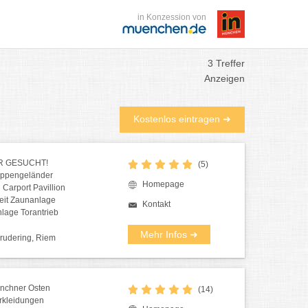
in Konzession von
3 Treffer
Anzeigen
Kostenlos eintragen ➜
R GESUCHT!
(5)
eppengeländer
Homepage
Carport Pavillion
eit Zaunanlage
Kontakt
lage Torantrieb
Mehr Infos ➜
Trudering, Riem
nchner Osten
(14)
rkleidungen