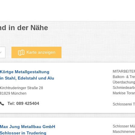
nd in der Nähe
Karte anzeigen
Körtge Metallgestaltung
MITARBEITE
Balkon- & Tr
in Stahl, Edelstahl und Alu
Überdachung 
Schmiedearb
Kirchtruderinger Straße 28
Markise Toran
81829 München
Tel: 089 425404
Schlosserei 
Max Jung Metallbau GmbH
Schlosser Mü
Maschinenve
Schlosser in Trudering