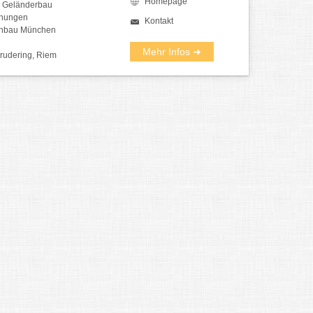
Homepage
d Geländerbau
hungen
Kontakt
unbau München
Mehr Infos ➜
Trudering, Riem