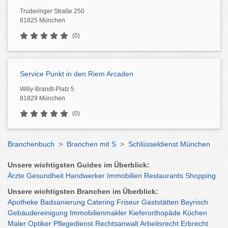
Truderinger Straße 250
81825 München
(0)
Service Punkt in den Riem Arcaden
Willy-Brandt-Platz 5
81829 München
(0)
Branchenbuch
>
Branchen mit S
>
Schlüsseldienst München
Unsere wichtigsten Guides im Überblick:
Ärzte
Gesundheit
Handwerker
Immobilien
Restaurants
Shopping
Unsere wichtigsten Branchen im Überblick:
Apotheke
Badsanierung
Catering
Friseur
Gaststätten
Bayrisch
Gebäudereinigung
Immobilienmakler
Kieferorthopäde
Küchen
Maler
Optiker
Pflegedienst
Rechtsanwalt
Arbeitsrecht
Erbrecht