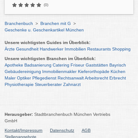
(0)
Branchenbuch
>
Branchen mit G
>
Geschenke u. Geschenkartikel München
Unsere wichtigsten Guides im Überblick:
Ärzte
Gesundheit
Handwerker
Immobilien
Restaurants
Shopping
Unsere wichtigsten Branchen im Überblick:
Apotheke
Badsanierung
Catering
Friseur
Gaststätten
Bayrisch
Gebäudereinigung
Immobilienmakler
Kieferorthopäde
Küchen
Maler
Optiker
Pflegedienst
Rechtsanwalt
Arbeitsrecht
Erbrecht
Physiotherapie
Steuerberater
Zahnarzt
Herausgeber:
Stadtbranchenbuch München Vertriebs
GmbH
Kontakt/Impressum
Datenschutz
AGB
Stellenangebote