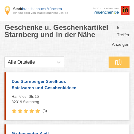
in Konzession von
Stadt
branchenbuch München
ein Angebot von stadtbranchenbuch.de
Geschenke u. Geschenkartikel
5
Starnberg und in der Nähe
Treffer
Anzeigen
Alle Ortsteile
Das Starnberger Spielhaus
Spielwaren und Geschenkideen
Hanfelder Str. 15
82319 Starnberg
(3)
Gartencenter Kiefl