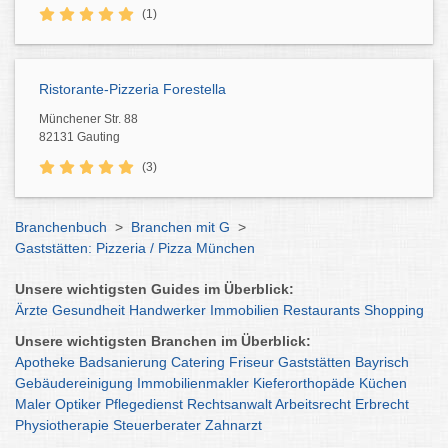
(1)
Ristorante-Pizzeria Forestella
Münchener Str. 88
82131 Gauting
(3)
Branchenbuch
>
Branchen mit G
>
Gaststätten: Pizzeria / Pizza München
Unsere wichtigsten Guides im Überblick:
Ärzte
Gesundheit
Handwerker
Immobilien
Restaurants
Shopping
Unsere wichtigsten Branchen im Überblick:
Apotheke
Badsanierung
Catering
Friseur
Gaststätten
Bayrisch
Gebäudereinigung
Immobilienmakler
Kieferorthopäde
Küchen
Maler
Optiker
Pflegedienst
Rechtsanwalt
Arbeitsrecht
Erbrecht
Physiotherapie
Steuerberater
Zahnarzt