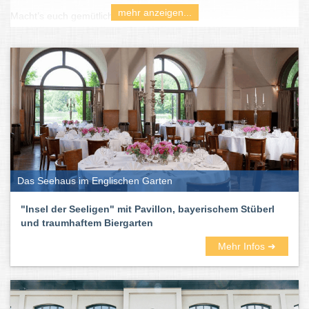
mehr anzeigen...
Macht’s euch gemütlich und Prost!
Wissen für den Biergarten-Plausch: Die
Geburtsstunde der Biergärten in
München
Das Seehaus im Englischen Garten
"Insel der Seeligen" mit Pavillon, bayerischem Stüberl
und traumhaftem Biergarten
Mehr Infos ➜
Vor über 200 Jahren wurde Bier nur in den Wintermonaten (bis in
den März – darum Märzenbier) gebraut und über den Sommer in