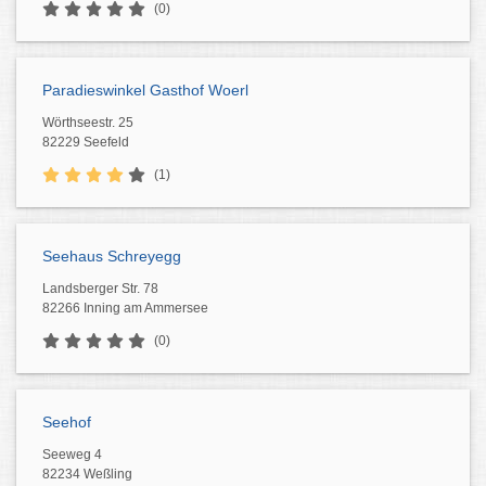
(0)
Paradieswinkel Gasthof Woerl
Wörthseestr. 25
82229 Seefeld
(1)
Seehaus Schreyegg
Landsberger Str. 78
82266 Inning am Ammersee
(0)
Seehof
Seeweg 4
82234 Weßling