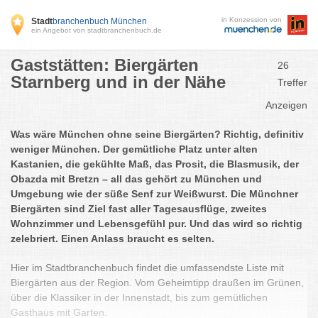
in Konzession von
Stadt
branchenbuch München
ein Angebot von stadtbranchenbuch.de
Gaststätten: Biergärten
26
Starnberg und in der Nähe
Treffer
Anzeigen
Was wäre München ohne seine Biergärten? Richtig, definitiv
weniger München. Der gemütliche Platz unter alten
Kastanien, die gekühlte Maß, das Prosit, die Blasmusik, der
Obazda mit Bretzn – all das gehört zu München und
Umgebung wie der süße Senf zur Weißwurst. Die Münchner
Biergärten sind Ziel fast aller Tagesausflüge, zweites
Wohnzimmer und Lebensgefühl pur. Und das wird so richtig
zelebriert. Einen Anlass braucht es selten.
Hier im Stadtbranchenbuch findet die umfassendste Liste mit
Biergärten aus der Region. Vom Geheimtipp draußen im Grünen,
über die Klassiker in der Innenstadt, bis zum gemütlichen
Gasthaus mit Garten.