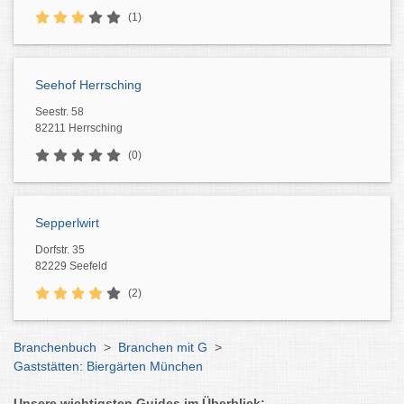
(1)
Seehof Herrsching
Seestr. 58
82211 Herrsching
(0)
Sepperlwirt
Dorfstr. 35
82229 Seefeld
(2)
Branchenbuch
>
Branchen mit G
>
Gaststätten: Biergärten München
Unsere wichtigsten Guides im Überblick: