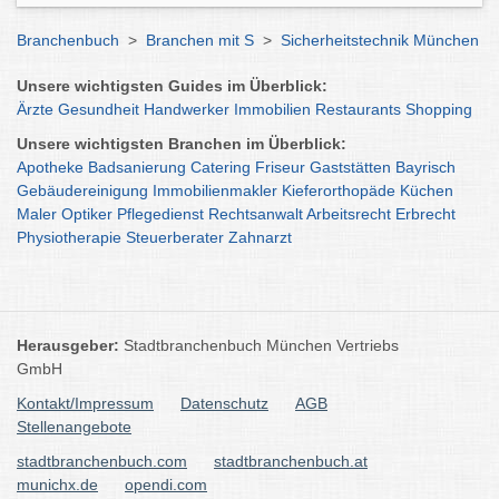
Branchenbuch
>
Branchen mit S
>
Sicherheitstechnik München
Unsere wichtigsten Guides im Überblick:
Ärzte
Gesundheit
Handwerker
Immobilien
Restaurants
Shopping
Unsere wichtigsten Branchen im Überblick:
Apotheke
Badsanierung
Catering
Friseur
Gaststätten
Bayrisch
Gebäudereinigung
Immobilienmakler
Kieferorthopäde
Küchen
Maler
Optiker
Pflegedienst
Rechtsanwalt
Arbeitsrecht
Erbrecht
Physiotherapie
Steuerberater
Zahnarzt
Herausgeber:
Stadtbranchenbuch München Vertriebs
GmbH
Kontakt/Impressum
Datenschutz
AGB
Stellenangebote
stadtbranchenbuch.com
stadtbranchenbuch.at
munichx.de
opendi.com