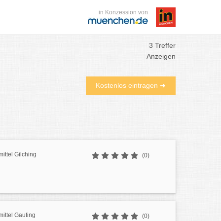
in Konzession von
3 Treffer
Anzeigen
Kostenlos eintragen ➜
ttel Gilching
(0)
ittel Gauting
(0)