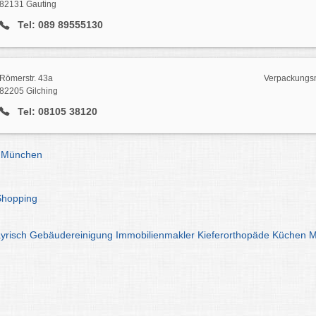
82131 Gauting
Tel: 089 89555130
Römerstr. 43a
Verpackungsmi
82205 Gilching
Tel: 08105 38120
l München
Shopping
yrisch
Gebäudereinigung
Immobilienmakler
Kieferorthopäde
Küchen
M