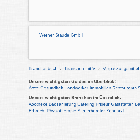
Werner Staude GmbH
Branchenbuch
>
Branchen mit V
>
Verpackungsmitte
Unsere wichtigsten Guides im Überblick:
Ärzte
Gesundheit
Handwerker
Immobilien
Restaurants
Unsere wichtigsten Branchen im Überblick:
Apotheke
Badsanierung
Catering
Friseur
Gaststätten
Ba
Erbrecht
Physiotherapie
Steuerberater
Zahnarzt