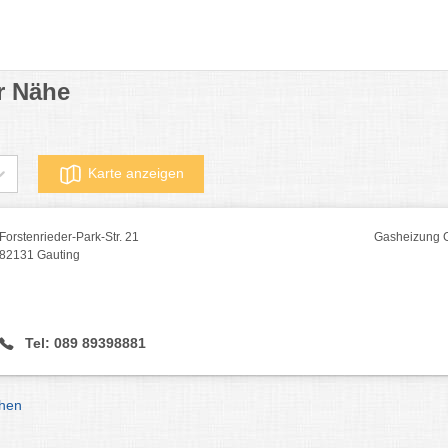
r Nähe
Karte anzeigen
Forstenrieder-Park-Str. 21
Gasheizung 
82131 Gauting
Tel: 089 89398881
hen