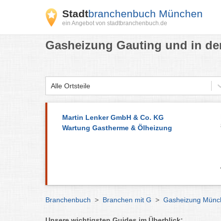
Stadt
branchenbuch München
ein Angebot von stadtbranchenbuch.de
Gasheizung Gauting und in de
Alle Ortsteile
Martin Lenker GmbH & Co. KG
Wartung Gastherme & Ölheizung
Branchenbuch
>
Branchen mit G
>
Gasheizung Münc
Unsere wichtigsten Guides im Überblick: