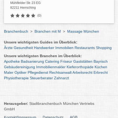
Mühlfelder Str. 23 EG
82211 Herrsching
(0)
Branchenbuch
>
Branchen mit M
>
Massage München
Unsere wichtigsten Guides im Überblick:
Ärzte
Gesundheit
Handwerker
Immobilien
Restaurants
Shopping
Unsere wichtigsten Branchen im Überblick:
Apotheke
Badsanierung
Catering
Friseur
Gaststätten
Bayrisch
Gebäudereinigung
Immobilienmakler
Kieferorthopäde
Küchen
Maler
Optiker
Pflegedienst
Rechtsanwalt
Arbeitsrecht
Erbrecht
Physiotherapie
Steuerberater
Zahnarzt
Herausgeber:
Stadtbranchenbuch München Vertriebs
GmbH
Kontakt/Impressum
Datenschutz
AGB