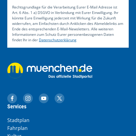
Rechtsgrundlage für die Verarbeitung Eurer E-Mail Adresse ist
Art. 6 Abs. 1 a) DSGVO in Verbindung mit Eurer Einwilligung. Ihr
könnte Eure Einwilligung jederzeit mit Wirkung für die Zukunft
widerrufen, am Einfachsten durch Anklicken des Abmeldelinks am
Ende des entsprechenden E-Mail-Newsletters. Alle weiteren
Informationen zum Schutz Eurer personenbezogenen Daten
findet Ihr in der
Datenschutzerklärung
muenchen.de auf Facebook
muenchen.de auf Instagram
muenchen.de auf YouTube
muenchen.de auf X
Services
Stadtplan
Fahrplan