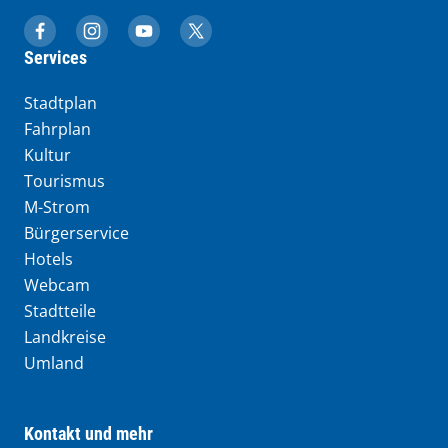
muenchen.de auf Facebook
muenchen.de auf Instagram
muenchen.de auf YouTube
muenchen.de auf X
Services
Stadtplan
Fahrplan
Kultur
Tourismus
M-Strom
Bürgerservice
Hotels
Webcam
Stadtteile
Landkreise
Umland
Kontakt und mehr