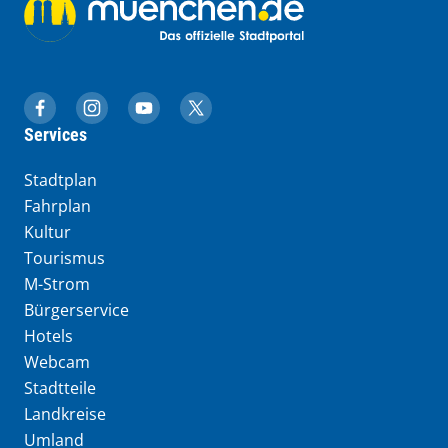
muenchen.de auf Facebook
muenchen.de auf Instagram
muenchen.de auf YouTube
muenchen.de auf X
Services
Stadtplan
Fahrplan
Kultur
Tourismus
M-Strom
Bürgerservice
Hotels
Webcam
Stadtteile
Landkreise
Umland