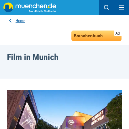
Search
Ope
Home
Ad
Branchenbuch
Film in Munich