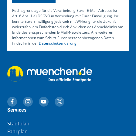
Rechtsgrundlage für die Verarbeitung Eurer E-Mail Adresse ist
Art. 6 Abs. 1 a) DSGVO in Verbindung mit Eurer Einwilligung. Ihr
könnte Eure Einwilligung jederzeit mit Wirkung für die Zukunft
widerrufen, am Einfachsten durch Anklicken des Abmeldelinks am
Ende des entsprechenden E-Mail-Newsletters. Alle weiteren
Informationen zum Schutz Eurer personenbezogenen Daten
findet Ihr in der
Datenschutzerklärung
muenchen.de auf Facebook
muenchen.de auf Instagram
muenchen.de auf YouTube
muenchen.de auf X
Services
Stadtplan
Fahrplan