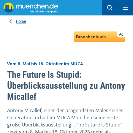
Search
Ope
Home
Ad
Branchenbuch
Vom 8. Mai bis 18. Oktober im MUCA
The Future Is Stupid:
Überblicksausstellung zu Antony
Micallef
Antony Micallef, einer der prägendsten Maler seiner
Generation, erhält im MUCA München seine erste
große Überblicksausstellung: „The Future Is Stupid“
zeigt vom 8. Mai bis 18. Oktober 2026 mehr als