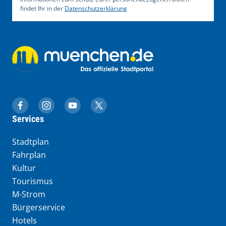
findet Ihr in der
Datenschutzerklärung
muenchen.de auf Facebook
muenchen.de auf Instagram
muenchen.de auf YouTube
muenchen.de auf X
Services
Stadtplan
Fahrplan
Kultur
Tourismus
M-Strom
Bürgerservice
Hotels