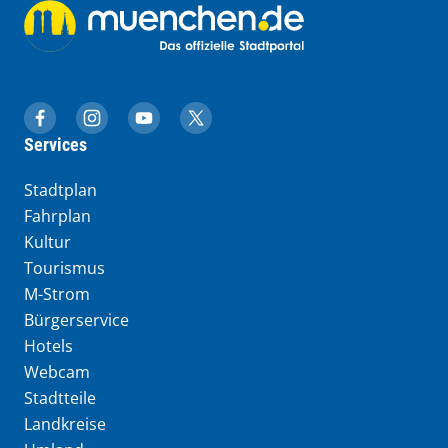
muenchen.de auf Facebook
muenchen.de auf Instagram
muenchen.de auf YouTube
muenchen.de auf X
Services
Stadtplan
Fahrplan
Kultur
Tourismus
M-Strom
Bürgerservice
Hotels
Webcam
Stadtteile
Landkreise