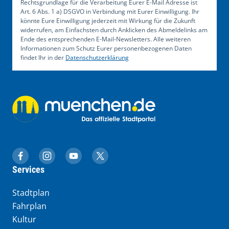
Rechtsgrundlage für die Verarbeitung Eurer E-Mail Adresse ist
Art. 6 Abs. 1 a) DSGVO in Verbindung mit Eurer Einwilligung. Ihr
könnte Eure Einwilligung jederzeit mit Wirkung für die Zukunft
widerrufen, am Einfachsten durch Anklicken des Abmeldelinks am
Ende des entsprechenden E-Mail-Newsletters. Alle weiteren
Informationen zum Schutz Eurer personenbezogenen Daten
findet Ihr in der
Datenschutzerklärung
muenchen.de auf Facebook
muenchen.de auf Instagram
muenchen.de auf YouTube
muenchen.de auf X
Services
Stadtplan
Fahrplan
Kultur