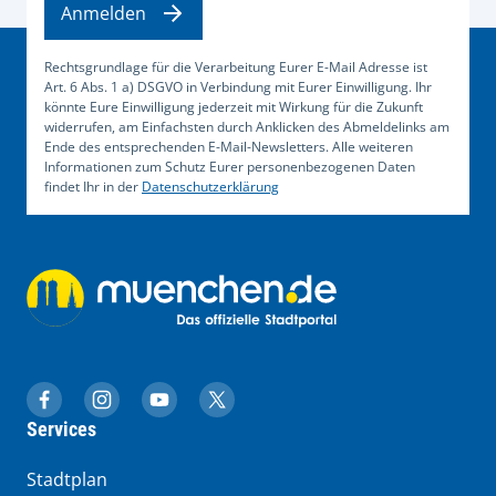
Anmelden
Rechtsgrundlage für die Verarbeitung Eurer E-Mail Adresse ist
Art. 6 Abs. 1 a) DSGVO in Verbindung mit Eurer Einwilligung. Ihr
könnte Eure Einwilligung jederzeit mit Wirkung für die Zukunft
widerrufen, am Einfachsten durch Anklicken des Abmeldelinks am
Ende des entsprechenden E-Mail-Newsletters. Alle weiteren
Informationen zum Schutz Eurer personenbezogenen Daten
findet Ihr in der
Datenschutzerklärung
muenchen.de auf Facebook
muenchen.de auf Instagram
muenchen.de auf YouTube
muenchen.de auf X
Services
Stadtplan