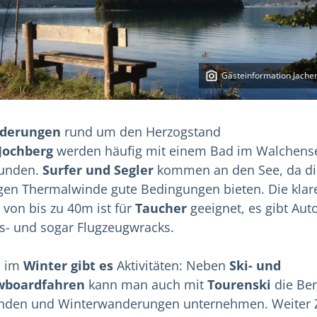
Gästeinformation Jache
derungen
rund um den Herzogstand
Jochberg
werden häufig mit einem Bad im Walchens
unden.
Surfer und Segler
kommen an den See, da di
igen Thermalwinde gute Bedingungen bieten. Die klar
t von bis zu 40m ist für
Taucher
geeignet, es gibt Auto
s- und sogar Flugzeugwracks.
h im
Winter gibt es
Aktivitäten: Neben
Ski- und
wboardfahren
kann man auch mit
Tourenski
die Be
nden und Winterwanderungen unternehmen. Weiter Z