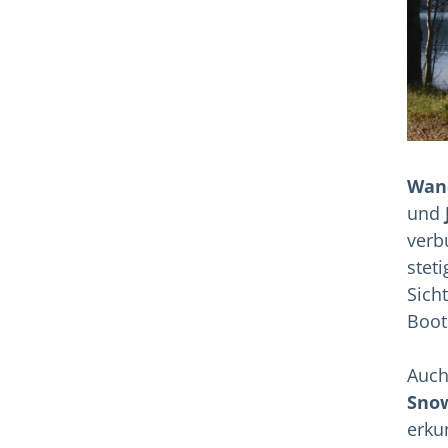
Wan
und
verb
stet
Sich
Boot
Auc
Sno
erku