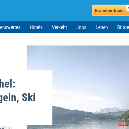
Branchenbuch
enswertes
Hotels
Verkehr
Jobs
Leben
Bürge
hel:
eln, Ski
 einer