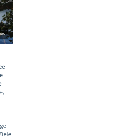
nau
ee
e
e
-,
rge
iele