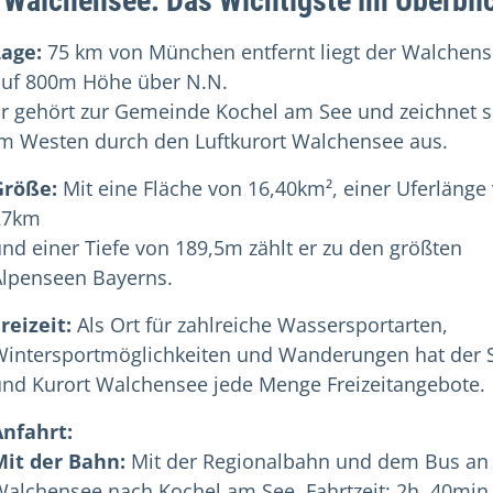
 Walchensee: Das Wichtigste im Überbli
Lage:
75 km von München entfernt liegt der Walchen
auf 800m Höhe über N.N.
r gehört zur Gemeinde Kochel am See und zeichnet s
im Westen durch den Luftkurort Walchensee aus.
Größe:
Mit eine Fläche von 16,40km², einer Uferlänge
27km
nd einer Tiefe von 189,5m zählt er zu den größten
Alpenseen Bayerns.
reizeit:
Als Ort für zahlreiche Wassersportarten,
Wintersportmöglichkeiten und Wanderungen hat der 
nd Kurort Walchensee jede Menge Freizeitangebote.
Anfahrt:
Mit der Bahn:
Mit der Regionalbahn und dem Bus an
alchensee nach Kochel am See, Fahrtzeit: 2h, 40min