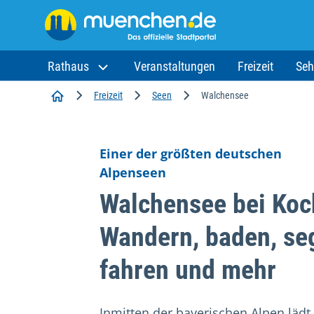
Rathaus
Veranstaltungen
Freizeit
Seh
Startseite
Freizeit
Seen
Walchensee
Einer der größten deutschen
Alpenseen
Walchensee bei Koc
Wandern, baden, seg
fahren und mehr
Inmitten der bayerischen Alpen lädt