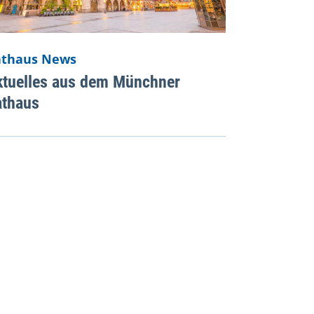
athaus News
ktuelles aus dem Münchner
athaus