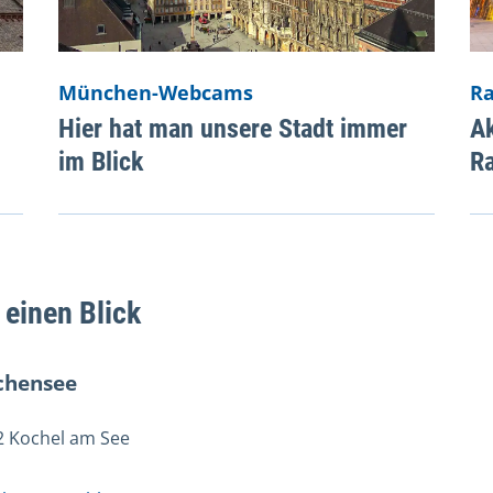
München-Webcams
R
Hier hat man unsere Stadt immer
A
im Blick
R
 einen Blick
chensee
2 Kochel am See