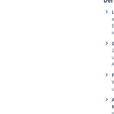
Der
E
u
F
u
W