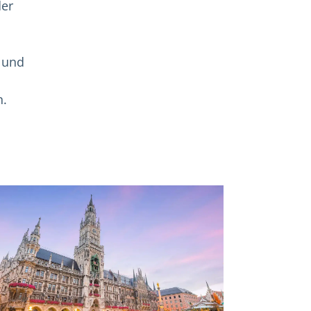
der
e und
n.