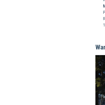
P
R
Wan