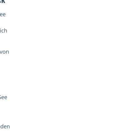
ck
see
ich
 von
See
 den