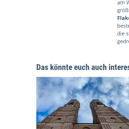
am W
größ
Flak
best
die 
gedr
Das könnte euch auch intere