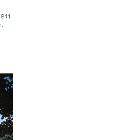
 B11
h,