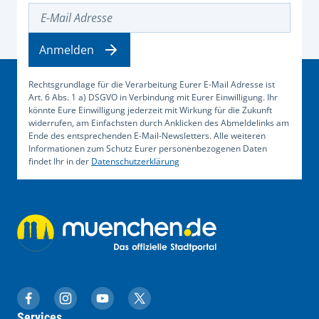
E-Mail Adresse
Anmelden
Rechtsgrundlage für die Verarbeitung Eurer E-Mail Adresse ist
Art. 6 Abs. 1 a) DSGVO in Verbindung mit Eurer Einwilligung. Ihr
könnte Eure Einwilligung jederzeit mit Wirkung für die Zukunft
widerrufen, am Einfachsten durch Anklicken des Abmeldelinks am
Ende des entsprechenden E-Mail-Newsletters. Alle weiteren
Informationen zum Schutz Eurer personenbezogenen Daten
findet Ihr in der
Datenschutzerklärung
muenchen.de auf Facebook
muenchen.de auf Instagram
muenchen.de auf YouTube
muenchen.de auf X
Services