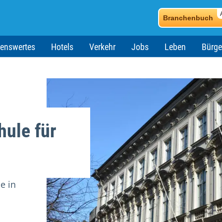
Branchenbuch
enswertes
Hotels
Verkehr
Jobs
Leben
Bürge
hule für
e in