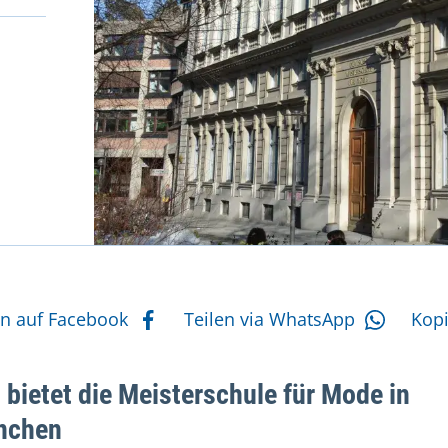
eiten
tere Aktionen
en auf Facebook
Teilen via WhatsApp
Kop
 bietet die Meisterschule für Mode in
nchen