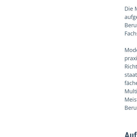
Die 
aufg
Beru
Fach
Mode
prax
Rich
staa
fäch
Mult
Meis
Beru
Auf