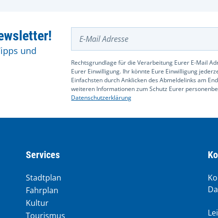
E-Mail Adresse
wsletter!
Tipps und
Rechtsgrundlage für die Verarbeitung Eurer E-Mail Adr
Eurer Einwilligung. Ihr könnte Eure Einwilligung jeder
Einfachsten durch Anklicken des Abmeldelinks am End
weiteren Informationen zum Schutz Eurer personenbez
Datenschutzerklärung
Services
Ko
Stadtplan
Ko
Da
Fahrplan
Kultur
Le
Tourismus