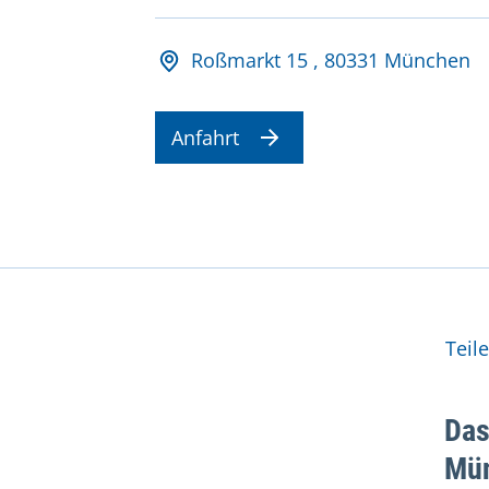
Adresse und Öffnungsz
Roßmarkt 15 , 80331 München
Anfahrt
Wei
Teil
Das
Mü