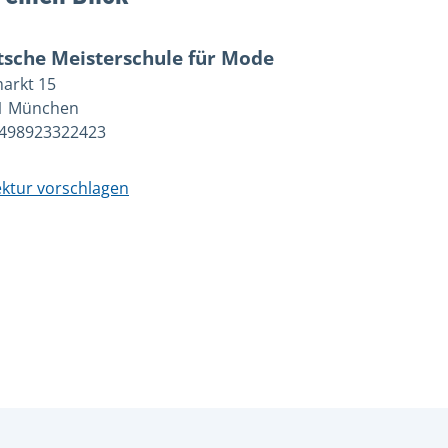
sche Meisterschule für Mode
arkt 15
1 München
+498923322423
ktur vorschlagen