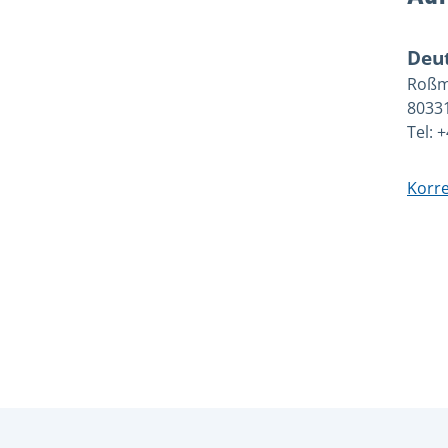
Deut
Roßm
8033
Tel: 
Korre