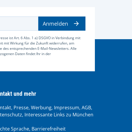
Anmelden
esse ist Art. 6 Abs. 1 a) DSGVO in Verbindung mit
zeit mit Wirkung für die Zukunft widerrufen, am
e des entsprechenden E-Mail-Newsletters. Alle
ogenen Daten findet Ihr in der
ntakt und mehr
ntakt, Presse, Werbung, Impressum, AGB,
tenschutz, Interessante Links zu München
ichte Sprache
,
Barrierefreiheit