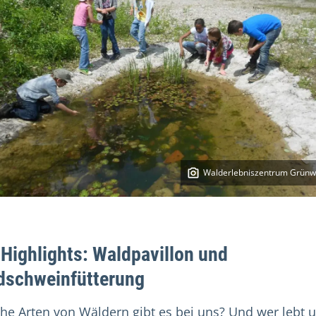
Walderlebniszentrum Grünw
 Highlights: Waldpavillon und
dschweinfütterung
he Arten von Wäldern gibt es bei uns? Und wer lebt u