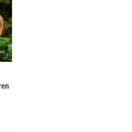
aft
ren