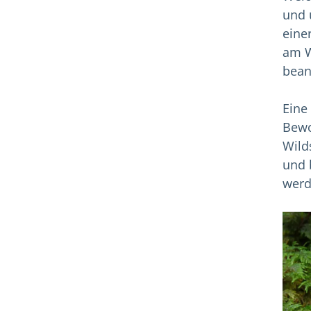
und 
eine
am W
bean
Eine
Bewo
Wild
und 
werd