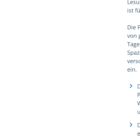
Lesu
ist 
Die 
von 
Tage
Spaz
vers
ein.
u
e