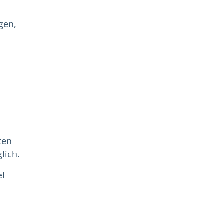
gen,
ten
lich.
el