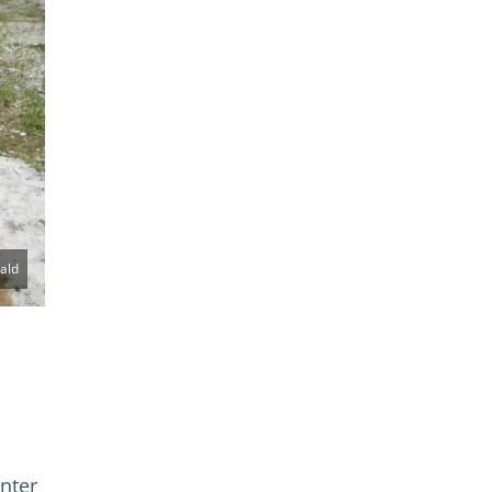
ald
nter