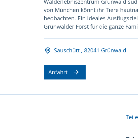
Walderlebniszentrum Grünwald süd
von München könnt ihr Tiere hautn
beobachten. Ein ideales Ausflugszie
Grünwalder Forst für die ganze Famil
Adresse und Öffnungsz
Sauschütt , 82041 Grünwald
Anfahrt
Wei
Teil