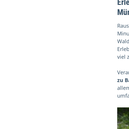
Erl
Mün
Raus
Minu
Wald
Erle
viel
Vera
zu B
alle
umfa