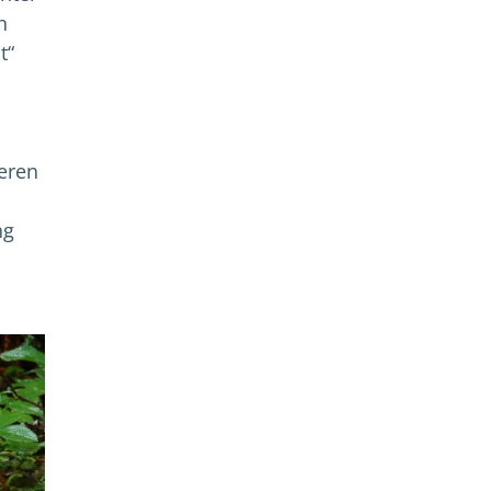
n
t“
deren
ng