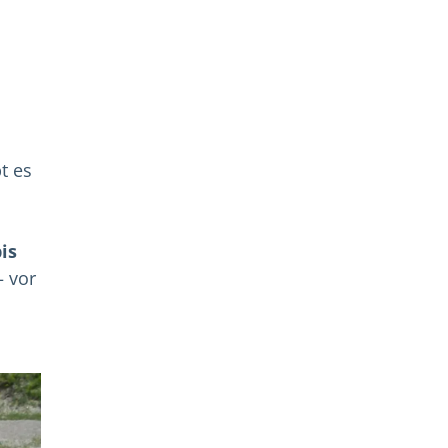
t es
is
– vor