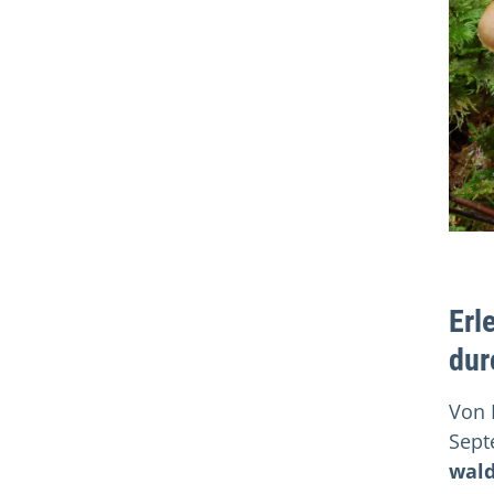
Erl
dur
Von 
Sept
wald