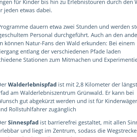
ngen für Kinder bis hin zu Erlebnistouren durch den
für jeden etwas dabei.
Programme dauern etwa zwei Stunden und werden st
geschultem Personal durchgeführt. Auch an den and
n können Natur-Fans den Wald erkunden: Bei einem
iergang entlang der verschiedenen Pfade laden
chiedene Stationen zum Mitmachen und Experimenti
Der
Walderlebnispfad
ist mit 2,8 Kilometer der längs
Pfad am Walderlebniszentrum Grünwald. Er kann bei
Wunsch gut abgekürzt werden und ist für Kinderwäge
nd Rollstuhlfahrer zugänglich
Der
Sinnespfad
ist barrierefrei gestaltet, mit allen Si
rlebbar und liegt im Zentrum, sodass die Wegstrecke