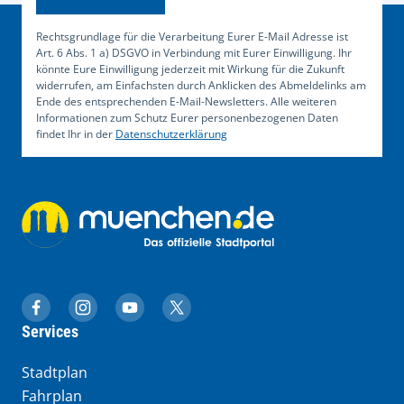
Rechtsgrundlage für die Verarbeitung Eurer E-Mail Adresse ist
Art. 6 Abs. 1 a) DSGVO in Verbindung mit Eurer Einwilligung. Ihr
könnte Eure Einwilligung jederzeit mit Wirkung für die Zukunft
widerrufen, am Einfachsten durch Anklicken des Abmeldelinks am
Ende des entsprechenden E-Mail-Newsletters. Alle weiteren
Informationen zum Schutz Eurer personenbezogenen Daten
findet Ihr in der
Datenschutzerklärung
muenchen.de auf Facebook
muenchen.de auf Instagram
muenchen.de auf YouTube
muenchen.de auf X
Services
Stadtplan
Fahrplan