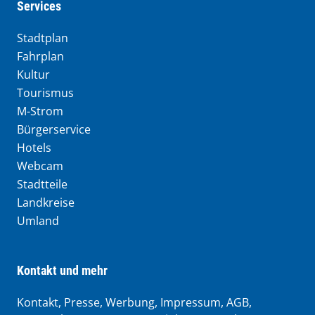
muenchen.de auf Facebook
muenchen.de auf Instagram
muenchen.de auf YouTube
muenchen.de auf X
Services
Stadtplan
Fahrplan
Kultur
Tourismus
M-Strom
Bürgerservice
Hotels
Webcam
Stadtteile
Landkreise
Umland
Kontakt und mehr
Kontakt, Presse, Werbung, Impressum, AGB,