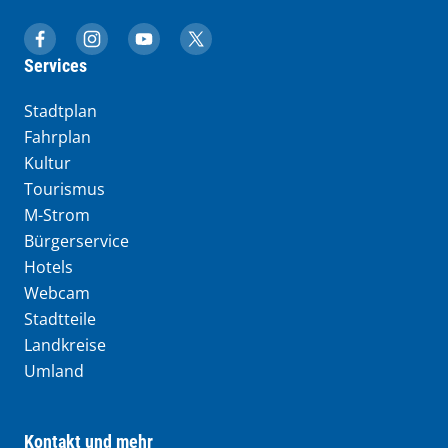
muenchen.de auf Facebook
muenchen.de auf Instagram
muenchen.de auf YouTube
muenchen.de auf X
Services
Stadtplan
Fahrplan
Kultur
Tourismus
M-Strom
Bürgerservice
Hotels
Webcam
Stadtteile
Landkreise
Umland
Kontakt und mehr