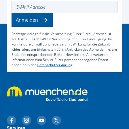
E-Mail Adresse
Anmelden
Rechtsgrundlage für die Verarbeitung Eurer E-Mail Adresse ist
Art. 6 Abs. 1 a) DSGVO in Verbindung mit Eurer Einwilligung. Ihr
könnte Eure Einwilligung jederzeit mit Wirkung für die Zukunft
widerrufen, am Einfachsten durch Anklicken des Abmeldelinks am
Ende des entsprechenden E-Mail-Newsletters. Alle weiteren
Informationen zum Schutz Eurer personenbezogenen Daten
findet Ihr in der
Datenschutzerklärung
muenchen.de auf Facebook
muenchen.de auf Instagram
muenchen.de auf YouTube
muenchen.de auf X
Services