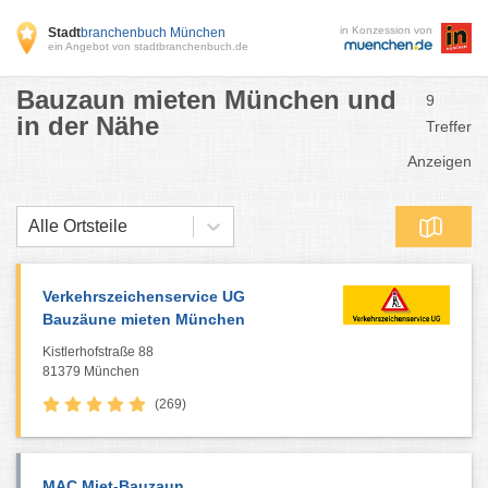
in Konzession von
Stadt
branchenbuch München
ein Angebot von stadtbranchenbuch.de
Bauzaun mieten München und
9
in der Nähe
Treffer
Anzeigen
Alle Ortsteile
Verkehrszeichenservice UG
Bauzäune mieten München
Kistlerhofstraße 88
81379 München
(269)
MAC Miet-Bauzaun