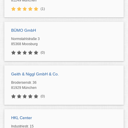
81249 München
(1)
BÜMO GmbH
Normstahlstraße 3
85368 Moosburg
(0)
Geith & Niggl GmbH & Co.
Brodersenstr. 36
81929 München
(0)
HKL Center
Industriestr. 15