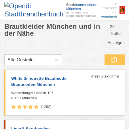
in
Stadt
branchenbuch
Konzession
München
von
ein Angebot von
stadtbranchenbuch.de
Brautkleider München und in
23
der Nähe
Treffer
Anzeigen
Alle Ortsteile
White Silhouette Brautmode
Brautmoden München
Wasserburger Landstr. 196
81827 München
(1282)
Linie 8 Brautmoden