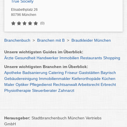
True Society
Elisabethplatz 26
80796 München
(0)
Branchenbuch
>
Branchen mit B
>
Brautkleider München
Unsere wichtigsten Guides im Überblick:
Ärzte
Gesundheit
Handwerker
Immobilien
Restaurants
Shopping
Unsere wichtigsten Branchen im Überblick:
Apotheke
Badsanierung
Catering
Friseur
Gaststätten
Bayrisch
Gebäudereinigung
Immobilienmakler
Kieferorthopäde
Küchen
Maler
Optiker
Pflegedienst
Rechtsanwalt
Arbeitsrecht
Erbrecht
Physiotherapie
Steuerberater
Zahnarzt
Herausgeber:
Stadtbranchenbuch München Vertriebs
GmbH