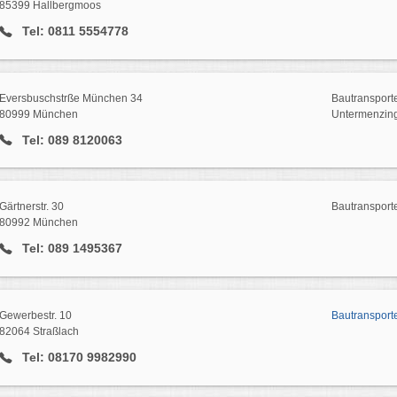
85399 Hallbergmoos
Tel: 0811 5554778
Eversbuschstrße München 34
Bautransport
80999 München
Untermenzin
Tel: 089 8120063
Gärtnerstr. 30
Bautransport
80992 München
Tel: 089 1495367
Gewerbestr. 10
Bautransport
82064 Straßlach
Tel: 08170 9982990