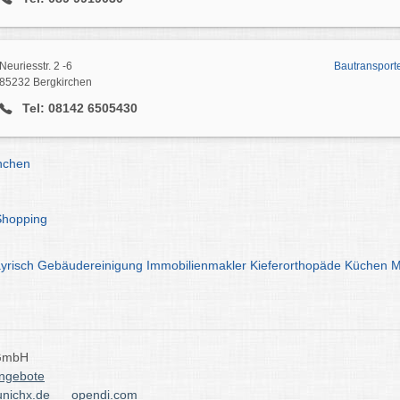
Neuriesstr. 2 -6
Bautransport
85232 Bergkirchen
Tel: 08142 6505430
nchen
Shopping
yrisch
Gebäudereinigung
Immobilienmakler
Kieferorthopäde
Küchen
M
 GmbH
angebote
nichx.de
opendi.com