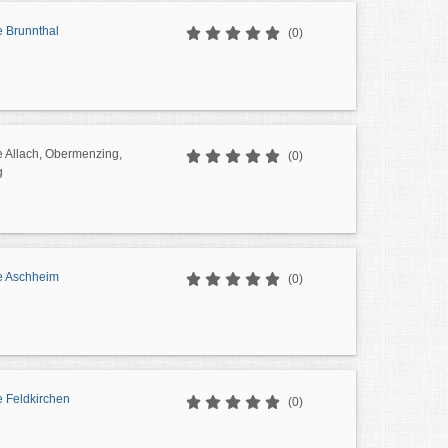
e Brunnthal
(0)
e Allach, Obermenzing,
(0)
g
e Aschheim
(0)
e Feldkirchen
(0)