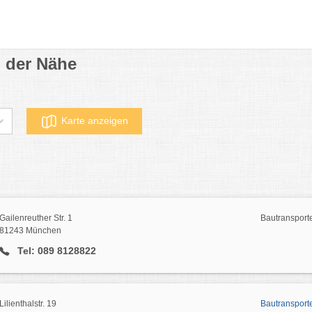
 der Nähe
Karte anzeigen
Gailenreuther Str. 1
Bautransport
81243 München
Tel: 089 8128822
Lilienthalstr. 19
Bautransport