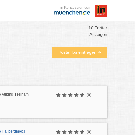
in Konzession von
10 Treffer
Anzeigen
Kostenlos eintragen ➜
e Aubing, Freiham
(0)
e Hallbergmoos
(0)