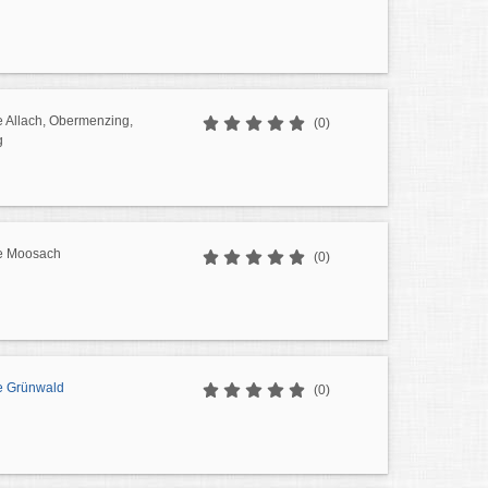
e Allach, Obermenzing,
(0)
g
e Moosach
(0)
e Grünwald
(0)