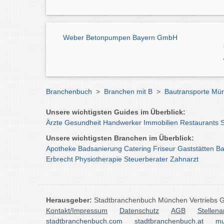
Weber Betonpumpen Bayern GmbH
Branchenbuch
>
Branchen mit B
>
Bautransporte Mü
Unsere wichtigsten Guides im Überblick:
Ärzte
Gesundheit
Handwerker
Immobilien
Restaurants
Unsere wichtigsten Branchen im Überblick:
Apotheke
Badsanierung
Catering
Friseur
Gaststätten
Ba
Erbrecht
Physiotherapie
Steuerberater
Zahnarzt
Herausgeber:
Stadtbranchenbuch München Vertriebs
Kontakt/Impressum
Datenschutz
AGB
Stellen
stadtbranchenbuch.com
stadtbranchenbuch.at
mu