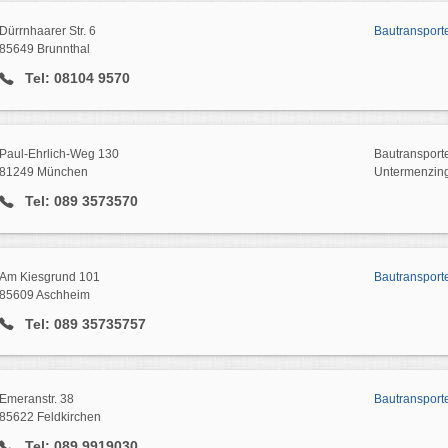
Dürrnhaarer Str. 6
Bautransport
85649 Brunnthal
Tel: 08104 9570
Paul-Ehrlich-Weg 130
Bautransport
81249 München
Untermenzin
Tel: 089 3573570
Am Kiesgrund 101
Bautransport
85609 Aschheim
Tel: 089 35735757
Emeranstr. 38
Bautransport
85622 Feldkirchen
Tel: 089 9919030