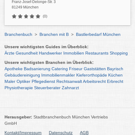
Franz-Josef-Delonge-Str. 3
81249 München
(0)
Branchenbuch
>
Branchen mit B
>
Bastlerbedarf München
Unsere wichtigsten Guides im Überblick:
Ärzte
Gesundheit
Handwerker
Immobilien
Restaurants
Shopping
Unsere wichtigsten Branchen im Überblick:
Apotheke
Badsanierung
Catering
Friseur
Gaststätten
Bayrisch
Gebäudereinigung
Immobilienmakler
Kieferorthopäde
Küchen
Maler
Optiker
Pflegedienst
Rechtsanwalt
Arbeitsrecht
Erbrecht
Physiotherapie
Steuerberater
Zahnarzt
Herausgeber:
Stadtbranchenbuch München Vertriebs
GmbH
Kontakt/Impressum
Datenschutz
AGB