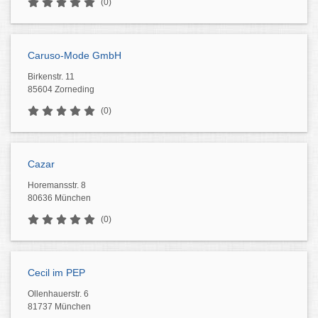
(0)
Caruso-Mode GmbH
Birkenstr. 11
85604 Zorneding
(0)
Cazar
Horemansstr. 8
80636 München
(0)
Cecil im PEP
Ollenhauerstr. 6
81737 München