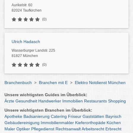
Aurikelstr. 60
82024 Taufkirchen
(0)
Ulrich Hadasch
Wasserburger Landstr. 225
81827 München
(0)
Branchenbuch
>
Branchen mit E
>
Elektro Notdienst München
Unsere wichtigsten Guides im Überblick:
Ärzte
Gesundheit
Handwerker
Immobilien
Restaurants
Shopping
Unsere wichtigsten Branchen im Überblick:
Apotheke
Badsanierung
Catering
Friseur
Gaststätten
Bayrisch
Gebäudereinigung
Immobilienmakler
Kieferorthopäde
Küchen
Maler
Optiker
Pflegedienst
Rechtsanwalt
Arbeitsrecht
Erbrecht