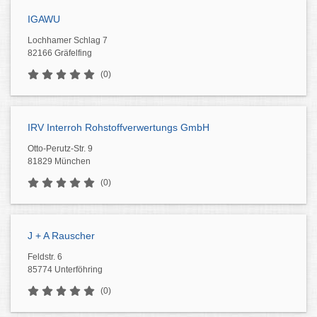
IGAWU
Lochhamer Schlag 7
82166 Gräfelfing
(0)
IRV Interroh Rohstoffverwertungs GmbH
Otto-Perutz-Str. 9
81829 München
(0)
J + A Rauscher
Feldstr. 6
85774 Unterföhring
(0)