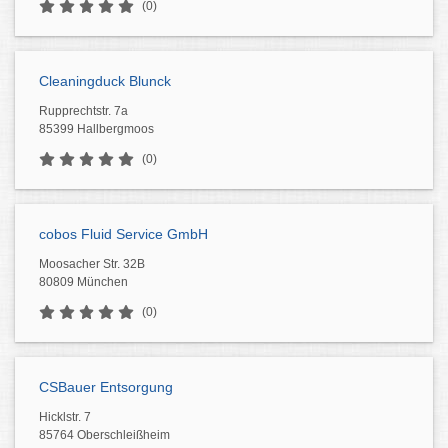
(0)
Cleaningduck Blunck
Rupprechtstr. 7a
85399 Hallbergmoos
(0)
cobos Fluid Service GmbH
Moosacher Str. 32B
80809 München
(0)
CSBauer Entsorgung
Hicklstr. 7
85764 Oberschleißheim