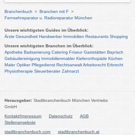
Branchenbuch
>
Branchen mit F
>
Fernsehreparatur u. Radioreparatur München
Unsere wichtigsten Guides im Überblick:
Ärzte
Gesundheit
Handwerker
Immobilien
Restaurants
Shopping
Unsere wichtigsten Branchen im Überblick:
Apotheke
Badsanierung
Catering
Friseur
Gaststätten
Bayrisch
Gebäudereinigung
Immobilienmakler
Kieferorthopäde
Küchen
Maler
Optiker
Pflegedienst
Rechtsanwalt
Arbeitsrecht
Erbrecht
Physiotherapie
Steuerberater
Zahnarzt
Herausgeber:
Stadtbranchenbuch München Vertriebs
GmbH
Kontakt/Impressum
Datenschutz
AGB
Stellenangebote
stadtbranchenbuch.com
stadtbranchenbuch.at