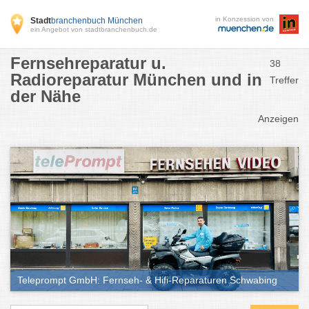
in Konzession von
Stadt
branchenbuch München
ein Angebot von stadtbranchenbuch.de
Fernsehreparatur u.
38
Radioreparatur München und in
Treffer
der Nähe
Anzeigen
Teleprompt GmbH: Fernseh- & Hifi-Reparaturen Schwabing