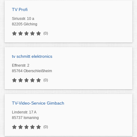
TV Profi
Siriusstr. 10 a
82205 Gilching
(0)
tv schmitt elektronics
Effnerstr. 2
85764 Oberschleißheim
(0)
TV-Video-Service Gimbach
Lindenstr. 17 A
85737 Ismaning
(0)