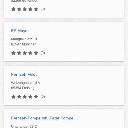
82269 Geltendorf
(0)
EP:Mayer
Mangfallplatz 10
81547 München
(0)
Fernseh Feldt
Weizengasse 14 A
85354 Freising
(0)
Fernseh-Pompe Inh. Peter Pompe
Unteranger 23 C