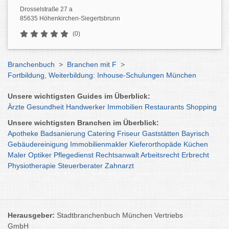
Drosselstraße 27 a
85635 Höhenkirchen-Siegertsbrunn
(0)
Branchenbuch
>
Branchen mit F
>
Fortbildung, Weiterbildung: Inhouse-Schulungen München
Unsere wichtigsten Guides im Überblick:
Ärzte
Gesundheit
Handwerker
Immobilien
Restaurants
Shopping
Unsere wichtigsten Branchen im Überblick:
Apotheke
Badsanierung
Catering
Friseur
Gaststätten
Bayrisch
Gebäudereinigung
Immobilienmakler
Kieferorthopäde
Küchen
Maler
Optiker
Pflegedienst
Rechtsanwalt
Arbeitsrecht
Erbrecht
Physiotherapie
Steuerberater
Zahnarzt
Herausgeber:
Stadtbranchenbuch München Vertriebs
GmbH