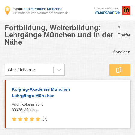
in Konzession von
Stadt
branchenbuch München
ein Angebot von stadtbranchenbuch.de
Fortbildung, Weiterbildung:
3
Lehrgänge München und in der
Treffer
Nähe
Anzeigen
Alle Ortsteile
Kolping-Akademie München
Lehrgänge München
Adolf-Kolping-Str. 1
80336 München
(3)